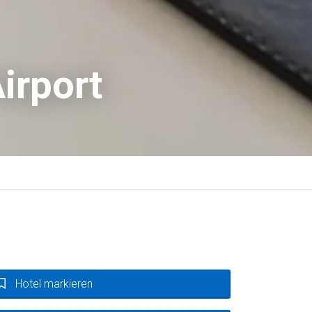
irport
Hotel markieren