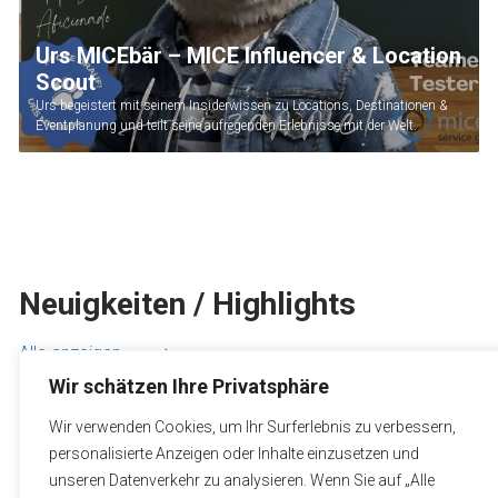
Urs MICEbär – MICE Influencer & Location
Experten & Trainer für Workshops
Scout
Planen Sie einen tiefgreifenden und nachhaltigen Workshop zu einem
bestimmten Thema? Sie erhalten Unterstützung von unseren LEADING
Urs begeistert mit seinem Insiderwissen zu Locations, Destinationen &
MINDS.
Eventplanung und teilt seine aufregenden Erlebnisse mit der Welt.
Neuigkeiten / Highlights
Alle anzeigen
Wir schätzen Ihre Privatsphäre
Wir verwenden Cookies, um Ihr Surferlebnis zu verbessern,
personalisierte Anzeigen oder Inhalte einzusetzen und
unseren Datenverkehr zu analysieren. Wenn Sie auf „Alle