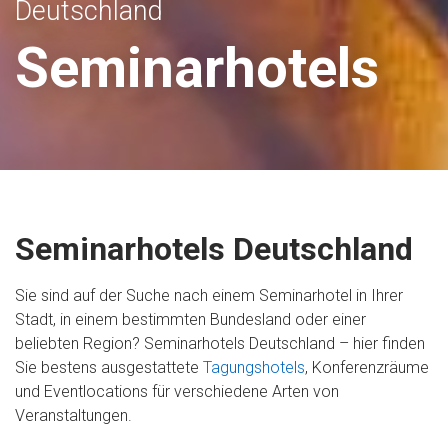
Deutschland
Deutschland
Deutschland
Deutschland
Deutschland
Seminarhotels
Seminarhotels
Seminarhotels
Seminarhotels
Seminarhotels
Seminarhotels Deutschland
Sie sind auf der Suche nach einem Seminarhotel in Ihrer
Stadt, in einem bestimmten Bundesland oder einer
beliebten Region? Seminarhotels Deutschland – hier finden
Sie bestens ausgestattete
Tagungshotels
, Konferenzräume
und Eventlocations für verschiedene Arten von
Veranstaltungen.