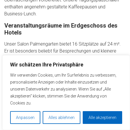
enthalten angenehm gestaltete Kaffeepausen und
Business-Lunch.
Veranstaltungsräume im Erdgeschoss des
Hotels
Unser Salon Palmengarten bietet 16 Sitzplätze auf 24 m².
Er ist besonders beliebt für Besprechungen und kleinere
Meetings. Dank der hohen Fenster gelangt viel natürliches
Wir schätzen Ihre Privatsphäre
Tageslicht in den Salon. Mit 52 m² bietet der Salon Elsass
Platz für bis zu 58 Personen. Als zusätzlicher Tagungs- oder
Wir verwenden Cookies, um Ihr Surferlebnis zu verbessern,
Gruppenraum bietet der Veranstaltungsraum im
personalisierte Anzeigen oder Inhalte einzusetzen und
Erdgeschoss des EHM Hotels Offenburg City verschiedene
unseren Datenverkehr zu analysieren. Wenn Sie auf „Alle
Gestaltungsmöglichkeiten.
akzeptieren" klicken, stimmen Sie der Anwendung von
Cookies zu.
Wir machen Ihnen gerne ein maßgeschneidertes Angebot
für Ihre Veranstaltung in den Konferenzräumen und
Anpassen
Alles ablehnen
Alle akzeptieren
Hotelzimmern des EHM Hotels Offenburg City.